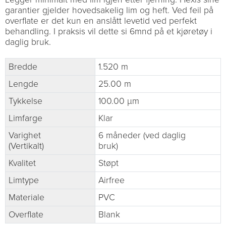
garantier gjelder hovedsakelig lim og heft. Ved feil på
overflate er det kun en anslått levetid ved perfekt
behandling. I praksis vil dette si 6mnd på et kjøretøy i
daglig bruk.
Bredde
1.520 m
Lengde
25.00 m
Tykkelse
100.00 µm
Limfarge
Klar
Varighet
6 måneder (ved daglig
(Vertikalt)
bruk)
Kvalitet
Støpt
Limtype
Airfree
Materiale
PVC
Overflate
Blank