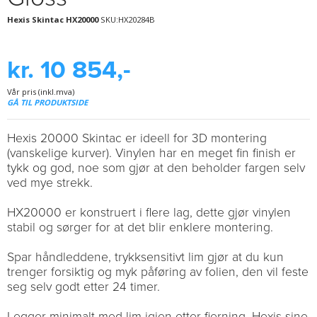
Hexis Skintac HX20000
SKU:HX20284B
kr. 10 854,-
Vår pris (inkl.mva)
GÅ TIL PRODUKTSIDE
Hexis 20000 Skintac er ideell for 3D montering
(vanskelige kurver). Vinylen har en meget fin finish er
tykk og god, noe som gjør at den beholder fargen selv
ved mye strekk.
HX20000 er konstruert i flere lag, dette gjør vinylen
stabil og sørger for at det blir enklere montering.
Spar håndleddene, trykksensitivt lim gjør at du kun
trenger forsiktig og myk påføring av folien, den vil feste
seg selv godt etter 24 timer.
Legger minimalt med lim igjen etter fjerning. Hexis sine