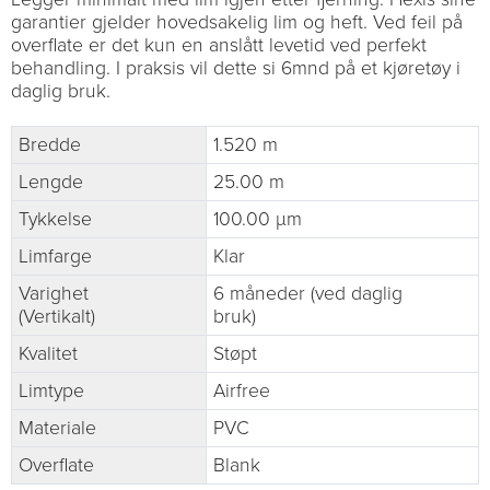
garantier gjelder hovedsakelig lim og heft. Ved feil på
overflate er det kun en anslått levetid ved perfekt
behandling. I praksis vil dette si 6mnd på et kjøretøy i
daglig bruk.
Bredde
1.520 m
Lengde
25.00 m
Tykkelse
100.00 µm
Limfarge
Klar
Varighet
6 måneder (ved daglig
(Vertikalt)
bruk)
Kvalitet
Støpt
Limtype
Airfree
Materiale
PVC
Overflate
Blank