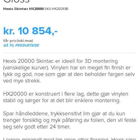
Hexis Skintac HX20000
SKU:HX20293B
kr. 10 854,-
Vår pris (inkl.mva)
GÅ TIL PRODUKTSIDE
Hexis 20000 Skintac er ideell for 3D montering
(vanskelige kurver). Vinylen har en meget fin finish er
tykk og god, noe som gjør at den beholder fargen selv
ved mye strekk.
HX20000 er konstruert i flere lag, dette gjør vinylen
stabil og sørger for at det blir enklere montering.
Spar håndleddene, trykksensitivt lim gjør at du kun
trenger forsiktig og myk påføring av folien, den vil feste
seg selv godt etter 24 timer.
Legger minimalt med lim igjen etter fjerning. Hexis sine