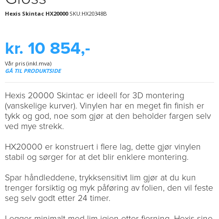
Hexis Skintac HX20000
SKU:HX20348B
kr. 10 854,-
Vår pris (inkl.mva)
GÅ TIL PRODUKTSIDE
Hexis 20000 Skintac er ideell for 3D montering
(vanskelige kurver). Vinylen har en meget fin finish er
tykk og god, noe som gjør at den beholder fargen selv
ved mye strekk.
HX20000 er konstruert i flere lag, dette gjør vinylen
stabil og sørger for at det blir enklere montering.
Spar håndleddene, trykksensitivt lim gjør at du kun
trenger forsiktig og myk påføring av folien, den vil feste
seg selv godt etter 24 timer.
Legger minimalt med lim igjen etter fjerning. Hexis sine