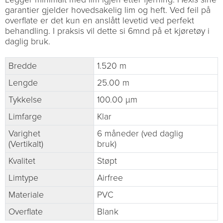
garantier gjelder hovedsakelig lim og heft. Ved feil på
overflate er det kun en anslått levetid ved perfekt
behandling. I praksis vil dette si 6mnd på et kjøretøy i
daglig bruk.
Bredde
1.520 m
Lengde
25.00 m
Tykkelse
100.00 µm
Limfarge
Klar
Varighet
6 måneder (ved daglig
(Vertikalt)
bruk)
Kvalitet
Støpt
Limtype
Airfree
Materiale
PVC
Overflate
Blank