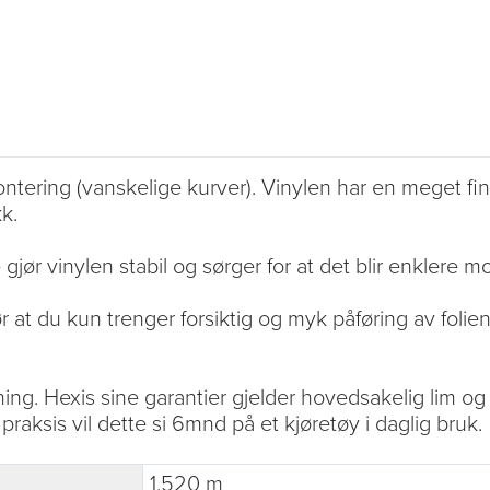
ntering (vanskelige kurver). Vinylen har en meget fin 
k.
gjør vinylen stabil og sørger for at det blir enklere m
 at du kun trenger forsiktig og myk påføring av folien
ning. Hexis sine garantier gjelder hovedsakelig lim og 
 praksis vil dette si 6mnd på et kjøretøy i daglig bruk.
1.520 m