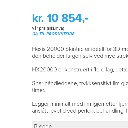
kr. 10 854,-
Vår pris (inkl.mva)
GÅ TIL PRODUKTSIDE
Hexis 20000 Skintac er ideell for 3D mo
den beholder fargen selv ved mye strek
HX20000 er konstruert i flere lag, dette 
Spar håndleddene, trykksensitivt lim gjør
timer.
Legger minimalt med lim igjen etter fjer
anslått levetid ved perfekt behandling. I
Bredde