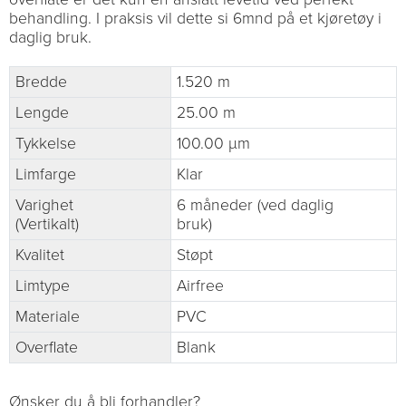
behandling. I praksis vil dette si 6mnd på et kjøretøy i
daglig bruk.
Bredde
1.520 m
Lengde
25.00 m
Tykkelse
100.00 µm
Limfarge
Klar
Varighet
6 måneder (ved daglig
(Vertikalt)
bruk)
Kvalitet
Støpt
Limtype
Airfree
Materiale
PVC
Overflate
Blank
Ønsker du å bli forhandler?