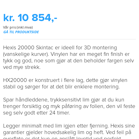
kr. 10 854,-
Vår pris (inkl.mva)
GÅ TIL PRODUKTSIDE
Hexis 20000 Skintac er ideell for 3D montering
(vanskelige kurver). Vinylen har en meget fin finish er
tykk og god, noe som gjør at den beholder fargen selv
ved mye strekk.
HX20000 er konstruert i flere lag, dette gjør vinylen
stabil og sørger for at det blir enklere montering.
Spar håndleddene, trykksensitivt lim gjør at du kun
trenger forsiktig og myk påføring av folien, den vil feste
seg selv godt etter 24 timer.
Legger minimalt med lim igjen etter fjerning. Hexis sine
garantier gjelder hovedsakelig lim og heft. Ved feil på
overflate er det kun en anslått levetid ved perfekt