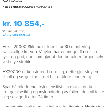
Hexis Skintac HX20000
SKU:HX20495B
kr. 10 854,-
Vår pris (inkl.mva)
GÅ TIL PRODUKTSIDE
Hexis 20000 Skintac er ideell for 3D montering
(vanskelige kurver). Vinylen har en meget fin finish er
tykk og god, noe som gjør at den beholder fargen selv
ved mye strekk.
HX20000 er konstruert i flere lag, dette gjør vinylen
stabil og sørger for at det blir enklere montering.
Spar håndleddene, trykksensitivt lim gjør at du kun
trenger forsiktig og myk påføring av folien, den vil feste
seg selv godt etter 24 timer.
Legger minimalt med lim igjen etter fjerning. Hexis sine