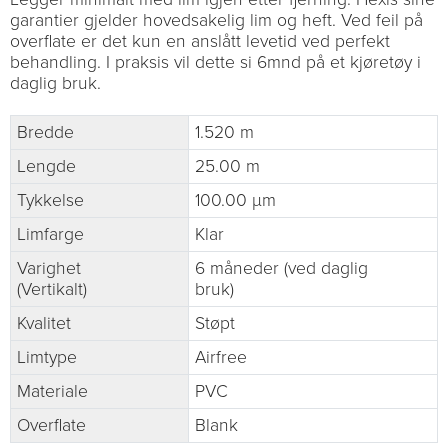
garantier gjelder hovedsakelig lim og heft. Ved feil på
overflate er det kun en anslått levetid ved perfekt
behandling. I praksis vil dette si 6mnd på et kjøretøy i
daglig bruk.
Bredde
1.520 m
Lengde
25.00 m
Tykkelse
100.00 µm
Limfarge
Klar
Varighet
6 måneder (ved daglig
(Vertikalt)
bruk)
Kvalitet
Støpt
Limtype
Airfree
Materiale
PVC
Overflate
Blank