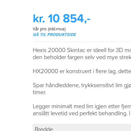
kr. 10 854,-
Vår pris (inkl.mva)
GÅ TIL PRODUKTSIDE
Hexis 20000 Skintac er ideell for 3D mo
den beholder fargen selv ved mye strek
HX20000 er konstruert i flere lag, dette 
Spar håndleddene, trykksensitivt lim gjør
timer.
Legger minimalt med lim igjen etter fjer
anslått levetid ved perfekt behandling. I
Bredde