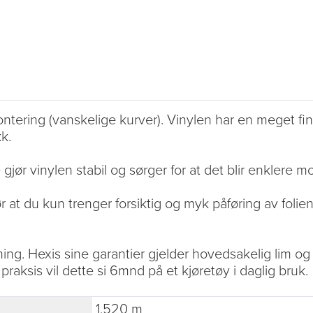
ntering (vanskelige kurver). Vinylen har en meget fin 
k.
gjør vinylen stabil og sørger for at det blir enklere m
 at du kun trenger forsiktig og myk påføring av folien
ning. Hexis sine garantier gjelder hovedsakelig lim og 
 praksis vil dette si 6mnd på et kjøretøy i daglig bruk.
1.520 m