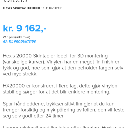
Hexis Skintac HX20000
SKU:HX20890B
kr. 9 162,-
Vår pris (inkl.mva)
GÅ TIL PRODUKTSIDE
Hexis 20000 Skintac er ideell for 3D montering
(vanskelige kurver). Vinylen har en meget fin finish er
tykk og god, noe som gjør at den beholder fargen selv
ved mye strekk.
HX20000 er konstruert i flere lag, dette gjør vinylen
stabil og sørger for at det blir enklere montering.
Spar håndleddene, trykksensitivt lim gjør at du kun
trenger forsiktig og myk påføring av folien, den vil feste
seg selv godt etter 24 timer.
Legger minimalt med lim igjen etter fjerning. Hexis sine