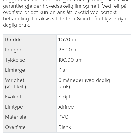
garantier gjelder hovedsakelig lim og heft. Ved feil på
overflate er det kun en anslått levetid ved perfekt
behandling. I praksis vil dette si 6mnd på et kjøretøy i
daglig bruk.
Bredde
1.520 m
Lengde
25.00 m
Tykkelse
100.00 µm
Limfarge
Klar
Varighet
6 måneder (ved daglig
(Vertikalt)
bruk)
Kvalitet
Støpt
Limtype
Airfree
Materiale
PVC
Overflate
Blank