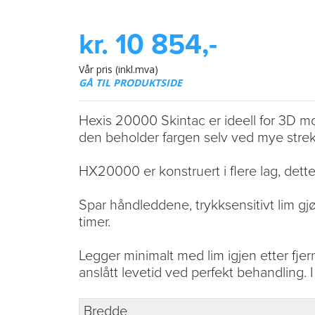
kr. 10 854,-
Vår pris (inkl.mva)
GÅ TIL PRODUKTSIDE
Hexis 20000 Skintac er ideell for 3D mo
den beholder fargen selv ved mye strek
HX20000 er konstruert i flere lag, dette 
Spar håndleddene, trykksensitivt lim gjør
timer.
Legger minimalt med lim igjen etter fjer
anslått levetid ved perfekt behandling. I
Bredde