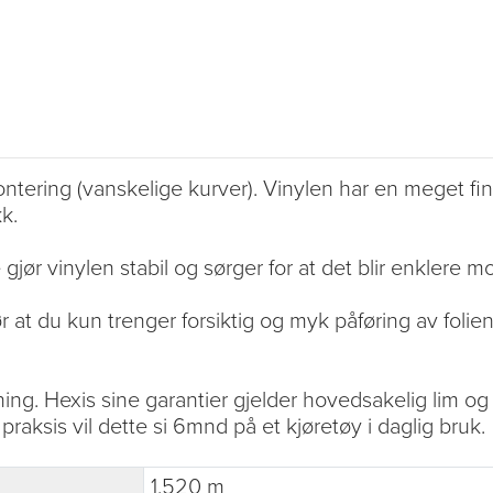
ntering (vanskelige kurver). Vinylen har en meget fin 
k.
gjør vinylen stabil og sørger for at det blir enklere m
 at du kun trenger forsiktig og myk påføring av folien
ning. Hexis sine garantier gjelder hovedsakelig lim og 
 praksis vil dette si 6mnd på et kjøretøy i daglig bruk.
1.520 m