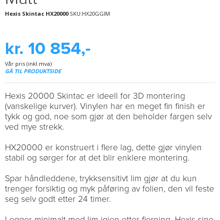
Hexis Skintac HX20000
SKU:HX20GGIM
kr. 10 854,-
Vår pris (inkl.mva)
GÅ TIL PRODUKTSIDE
Hexis 20000 Skintac er ideell for 3D montering
(vanskelige kurver). Vinylen har en meget fin finish er
tykk og god, noe som gjør at den beholder fargen selv
ved mye strekk.
HX20000 er konstruert i flere lag, dette gjør vinylen
stabil og sørger for at det blir enklere montering.
Spar håndleddene, trykksensitivt lim gjør at du kun
trenger forsiktig og myk påføring av folien, den vil feste
seg selv godt etter 24 timer.
Legger minimalt med lim igjen etter fjerning. Hexis sine