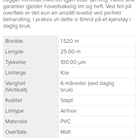
garantier gjelder hovedsakelig lim og heft. Ved feil på
overflate er det kun en anslått levetid ved perfekt
behandling. I praksis vil dette si 6mnd på et kjøretøy i
daglig bruk.
Bredde
1.520 m
Lengde
25.00 m
Tykkelse
100.00 µm
Limfarge
Klar
Varighet
6 måneder (ved daglig
(Vertikalt)
bruk)
Kvalitet
Støpt
Limtype
Airfree
Materiale
PVC
Overflate
Matt