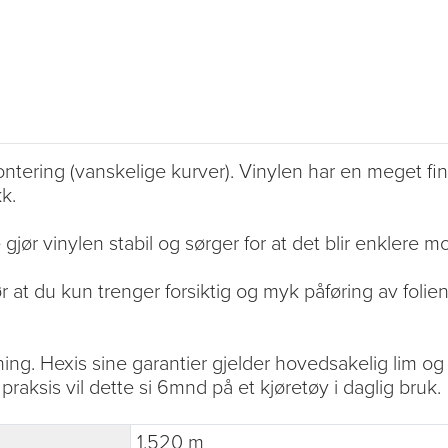
ntering (vanskelige kurver). Vinylen har en meget fin 
k.
gjør vinylen stabil og sørger for at det blir enklere m
 at du kun trenger forsiktig og myk påføring av folien
ning. Hexis sine garantier gjelder hovedsakelig lim og 
 praksis vil dette si 6mnd på et kjøretøy i daglig bruk.
1.520 m