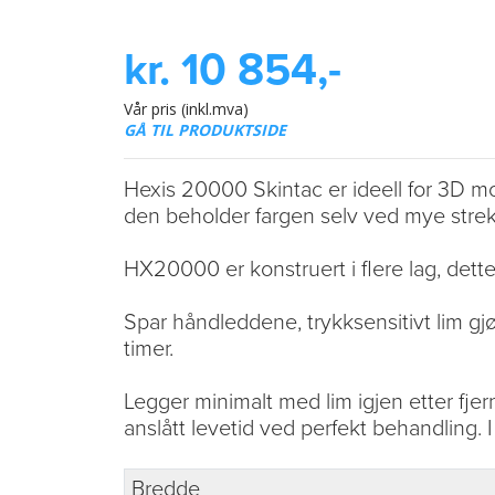
kr. 10 854,-
Vår pris (inkl.mva)
GÅ TIL PRODUKTSIDE
Hexis 20000 Skintac er ideell for 3D mo
den beholder fargen selv ved mye strek
HX20000 er konstruert i flere lag, dette 
Spar håndleddene, trykksensitivt lim gjør
timer.
Legger minimalt med lim igjen etter fjer
anslått levetid ved perfekt behandling. I
Bredde