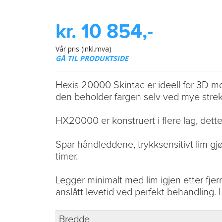
kr. 10 854,-
Vår pris (inkl.mva)
GÅ TIL PRODUKTSIDE
Hexis 20000 Skintac er ideell for 3D mo
den beholder fargen selv ved mye strek
HX20000 er konstruert i flere lag, dette 
Spar håndleddene, trykksensitivt lim gjør
timer.
Legger minimalt med lim igjen etter fjer
anslått levetid ved perfekt behandling. I
Bredde