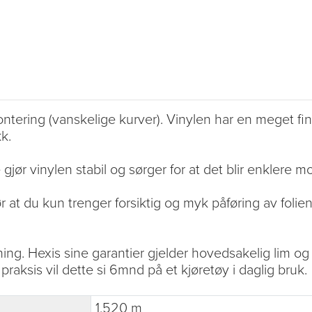
ntering (vanskelige kurver). Vinylen har en meget fin 
k.
gjør vinylen stabil og sørger for at det blir enklere m
 at du kun trenger forsiktig og myk påføring av folien
ning. Hexis sine garantier gjelder hovedsakelig lim og 
 praksis vil dette si 6mnd på et kjøretøy i daglig bruk.
1.520 m