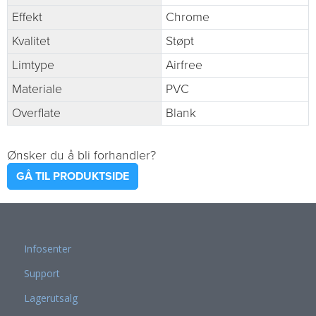
Effekt
Chrome
Kvalitet
Støpt
Limtype
Airfree
Materiale
PVC
Overflate
Blank
Ønsker du å bli forhandler?
GÅ TIL PRODUKTSIDE
Infosenter
Support
Lagerutsalg