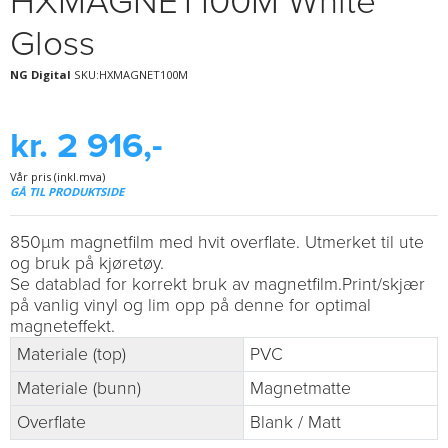
HXMAGNET100M White
Gloss
NG Digital
SKU:HXMAGNET100M
kr. 2 916,-
Vår pris (inkl.mva)
GÅ TIL PRODUKTSIDE
850µm magnetfilm med hvit overflate. Utmerket til ute
og bruk på kjøretøy.
Se datablad for korrekt bruk av magnetfilm.Print/skjær
på vanlig vinyl og lim opp på denne for optimal
magneteffekt.
Materiale (top)
PVC
Materiale (bunn)
Magnetmatte
Overflate
Blank / Matt