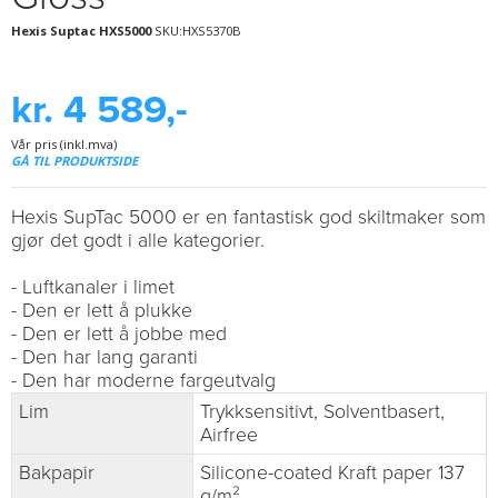
Hexis Suptac HXS5000
SKU:HXS5370B
kr. 4 589,-
Vår pris (inkl.mva)
GÅ TIL PRODUKTSIDE
Hexis SupTac 5000 er en fantastisk god skiltmaker som
gjør det godt i alle kategorier.
- Luftkanaler i limet
- Den er lett å plukke
- Den er lett å jobbe med
- Den har lang garanti
- Den har moderne fargeutvalg
Lim
Trykksensitivt, Solventbasert,
Airfree
Bakpapir
Silicone-coated Kraft paper 137
g/m²