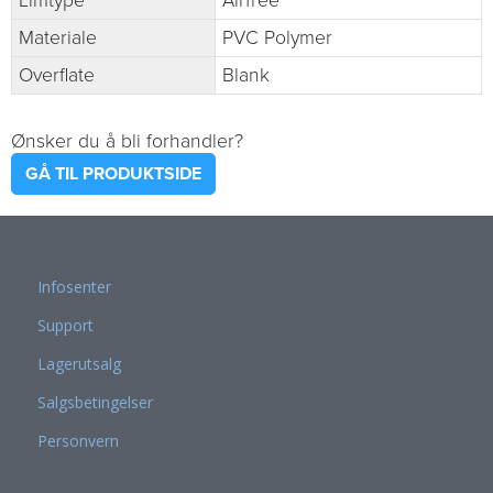
Limtype
Airfree
Materiale
PVC Polymer
Overflate
Blank
Ønsker du å bli forhandler?
GÅ TIL PRODUKTSIDE
Infosenter
Support
Lagerutsalg
Salgsbetingelser
Personvern