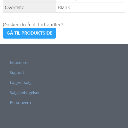
Overflate
Blank
Ønsker du å bli forhandler?
GÅ TIL PRODUKTSIDE
Infosenter
Support
Lagerutsalg
Salgsbetingelser
Personvern