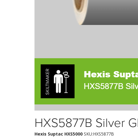
HXS5877B Silver G
Hexis Suptac HXS5000
SKU:HXS5877B