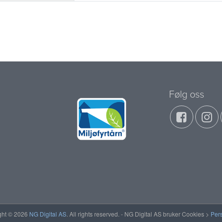
Følg oss
ght © 2026
NG Digital AS
. All rights reserved. - NG Digital AS bruker Cookies >
Per