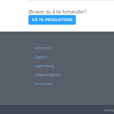
Ønsker du å bli forhandler?
GÅ TIL PRODUKTSIDE
Infosenter
Support
Lagerutsalg
Salgsbetingelser
Personvern
Copyri