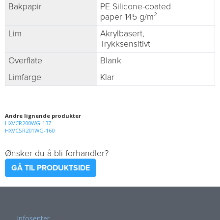
Bakpapir
PE Silicone-coated
paper 145 g/m²
Lim
Akrylbasert,
Trykksensitivt
Overflate
Blank
Limfarge
Klar
Andre lignende produkter
HXVCR200WG-137
HXVCSR201WG-160
Ønsker du å bli forhandler?
GÅ TIL PRODUKTSIDE
Infosenter