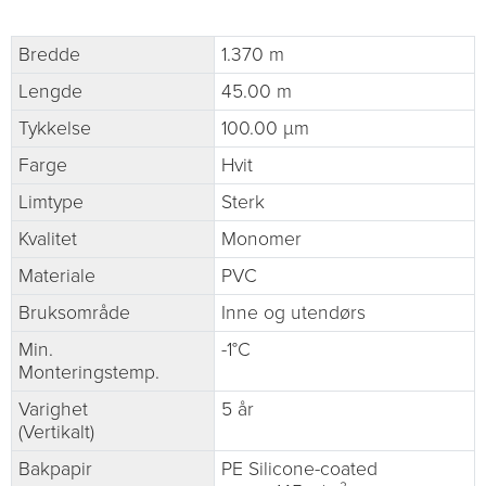
Bredde
1.370 m
Lengde
45.00 m
Tykkelse
100.00 µm
Farge
Hvit
Limtype
Sterk
Kvalitet
Monomer
Materiale
PVC
Bruksområde
Inne og utendørs
Min.
-1°C
Monteringstemp.
Varighet
5 år
(Vertikalt)
Bakpapir
PE Silicone-coated