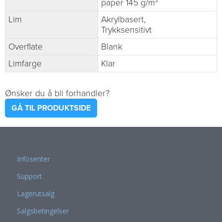
paper 145 g/m²
Lim
Akrylbasert,
Trykksensitivt
Overflate
Blank
Limfarge
Klar
Ønsker du å bli forhandler?
GÅ TIL PRODUKTSIDE
Infosenter
Support
Lagerutsalg
Salgsbetingelser