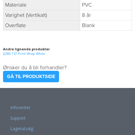
Materiale
PVC
Varighet (Vertikalt)
8 år
Overflate
Blank
Andre lignende produkter
IJ280-137 Print Wrap White
Ønsker du å bli forhandler?
GÅ TIL PRODUKTSIDE
Infosenter
Support
Lagerutsalg