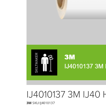
IJ4010137 3M IJ40 H
3M
SKU:IJ4010137