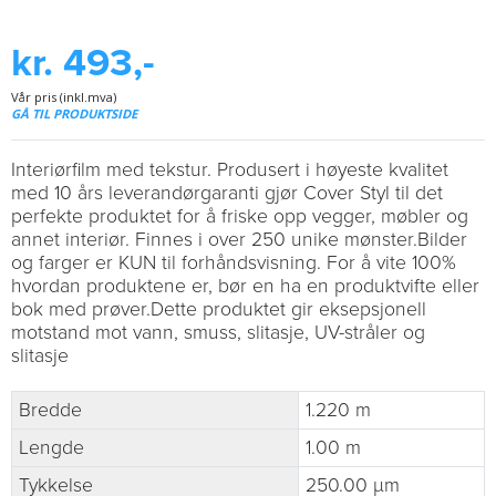
kr. 493,-
Vår pris (inkl.mva)
GÅ TIL PRODUKTSIDE
Interiørfilm med tekstur. Produsert i høyeste kvalitet
med 10 års leverandørgaranti gjør Cover Styl til det
perfekte produktet for å friske opp vegger, møbler og
annet interiør. Finnes i over 250 unike mønster.Bilder
og farger er KUN til forhåndsvisning. For å vite 100%
hvordan produktene er, bør en ha en produktvifte eller
bok med prøver.Dette produktet gir eksepsjonell
motstand mot vann, smuss, slitasje, UV-stråler og
slitasje
Bredde
1.220 m
Lengde
1.00 m
Tykkelse
250.00 µm