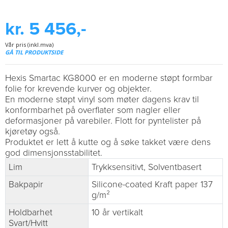
kr. 5 456,-
Vår pris (inkl.mva)
GÅ TIL PRODUKTSIDE
Hexis Smartac KG8000 er en moderne støpt formbar
folie for krevende kurver og objekter.
En moderne støpt vinyl som møter dagens krav til
konformbarhet på overflater som nagler eller
deformasjoner på varebiler. Flott for pyntelister på
kjøretøy også.
Produktet er lett å kutte og å søke takket være dens
god dimensjonsstabilitet.
Lim
Trykksensitivt, Solventbasert
Bakpapir
Silicone-coated Kraft paper 137
g/m²
Holdbarhet
10 år vertikalt
Svart/Hvitt