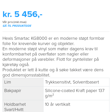
kr. 5 456,-
Vår pris (inkl.mva)
GÅ TIL PRODUKTSIDE
Hexis Smartac KG8000 er en moderne støpt formbar
folie for krevende kurver og objekter.
En moderne støpt vinyl som møter dagens krav til
konformbarhet på overflater som nagler eller
deformasjoner på varebiler. Flott for pyntelister på
kjøretøy også.
Produktet er lett å kutte og å søke takket være dens
god dimensjonsstabilitet.
Lim
Trykksensitivt, Solventbasert
Bakpapir
Silicone-coated Kraft paper 137
g/m²
Holdbarhet
10 år vertikalt
Svart/Hvitt