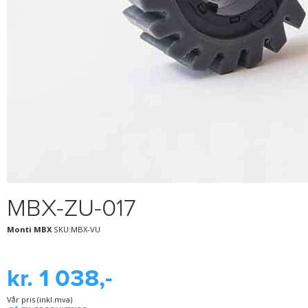
MBX-ZU-017
Monti MBX
SKU:MBX-VU
kr. 1 038,-
Vår pris (inkl.mva)