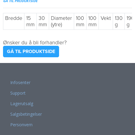
GÅ TIL PRODUKTSIDE
Bredde
15
30
Diameter
100
100
Vekt
130
190
mm
mm
(ytre)
mm
mm
g
g
Ønsker du å bli forhandler?
GÅ TIL PRODUKTSIDE
Infosenter
Support
Lagerutsalg
Salgsbetingelser
Personvern