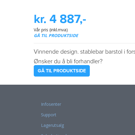
kr. 4 887,-
Vår pris (inkl.mva)
GÅ TIL PRODUKTSIDE
Vinnende design. stablebar barstol i f
Ønsker du å bli forhandler?
GÅ TIL PRODUKTSIDE
Infosenter
Support
Lagerutsalg