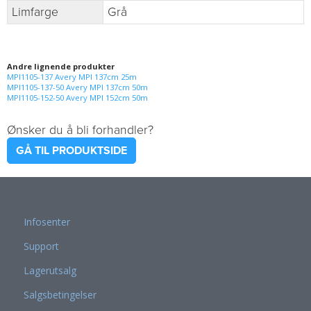
Limfarge
Grå
Andre lignende produkter
MPI1105-137 Avery MPI 137cm 25m
MPI1105-137-50 Avery MPI 137cm 50m
MPI1105-152-50 Avery MPI 152cm 50m
Ønsker du å bli forhandler?
GÅ TIL PRODUKTSIDE
Infosenter
Support
Lagerutsalg
Salgsbetingelser