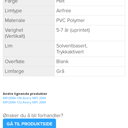
Farge
Hvit
Limtype
Airfree
Materiale
PVC Polymer
Varighet
5-7 år (uprintet)
(Vertikalt)
Lim
Solventbasert,
Trykkaktivert
Overflate
Blank
Limfarge
Grå
Andre lignende produkter
MPI2004-106 Avery MPI 2004
MPI2004-152 Avery MPI 2004
Ønsker du å bli forhandler?
GÅ TIL PRODUKTSIDE