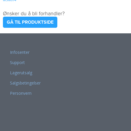
Ønsker du å bli forhandler?
GÅ TIL PRODUKTSIDE
Infosenter
Support
Lagerutsalg
Salgsbetingelser
Personvern