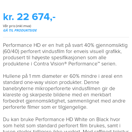
kr. 22 674,-
Vår pris (inkl.mva)
GÅ TIL PRODUKTSIDE
Performance HD er en hvit på svart 40% gjennomsiktig
(60/40) perforert vindusfilm for enveis visuell grafikk,
produsert til høyeste spesifikasjonen som alle
produktene i Contra Vision® Performance™ serien.
Hullene på 1 mm diameter er 60% mindre i areal enn
standard one-way vision produkter. Denne
banebryterne mikroperforerte vindusfilmen gir de
klareste og skarpeste bildene med en merkbart
forbedret gjennomsiktighet, sammenlignet med andre
perforerte filmer som er tilgjengelige.
Du kan bruke Performance HD White on Black hvor
som helst som standard perforert film brukes, samt i
tusen steder tidligere ikke vurdert. Med raffinert tekstur