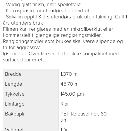
- Veldig glatt finish, nær speileffekt
- Korrosjonsfri for utendørs holdbarhet
- Sølvfilm opptil 3 års utendørs bruk uten falming, Gull 1
års utendørs bruk
Filmen kan rengjøres med en mikrofiberklut eller
kommersielt tilgjengelige rengjøringsmidler.
Rengjøringsmidler som brukes skal være slipende og
fri for aggressive
løsemidler. Overflate er derfor ikke kompatibel med
surfacecleaner etc.
Bredde
1.370 m
Lengde
45.70 m
Tykkelse
145.00 µm
Limfarge
Klar
Bakpapir
PET Releaseliner, 60
µm
Varighet
1 år