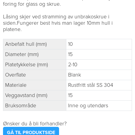
foring for glass og skrue.
Låsing skjer ved stramming av unbrakoskrue i
siden.Fungerer best hvis man lager 10mm hull i
platene.
Anbefalt hull (mm)
10
Diameter (mm)
15
Platetykkelse (mm)
2-10
Overflate
Blank
Materiale
Rustfritt stål SS 304
Veggavstand (mm)
15
Bruksområde
Inne og utendørs
Ønsker du å bli forhandler?
GÅ TIL PRODUKTSIDE