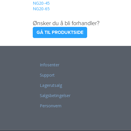
NG20-45
NG20-65
Ønsker du å bli forhandler?
GÅ TIL PRODUKTSIDE
Infosenter
Support
Lagerutsalg
Salgsbetingelser
Personvern