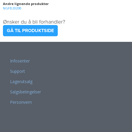
Andre lignende produkter
NGFB2020B
Ønsker du å bli forhandler?
GÅ TIL PRODUKTSIDE
Infosenter
Support
Lagerutsalg
Salgsbetingelser
Personvern