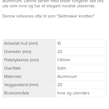
aluminium. Denne serien med fester fungerer like bra
ute som inne og har et elegant nordisk utseende.
Denne refereres ofte til som "Skiltmaker knotten"
Anbefalt hull (mm)
10
Diameter (mm)
20
Platetykkelse (mm)
1-10mm
Overflate
Satin
Materiale
Aluminium
Veggavstand (mm)
20
Bruksområde
Inne og utendørs