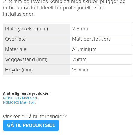
2–8 mm og leveres komplett med skruer, plugger og
unbrakonøkkel. Ideelt for profesjonelle skilt
installasjoner!
Platetykkelse (mm)
2-8mm
Overflate
Matt børstet sort
Materiale
Aluminium
Veggavstand (mm)
25mm
Høyde (mm)
180mm
Andre lignende produkter
NGISC120B Matt Sort
NGISC80B Matt Sort
Ønsker du å bli forhandler?
GÅ TIL PRODUKTSIDE