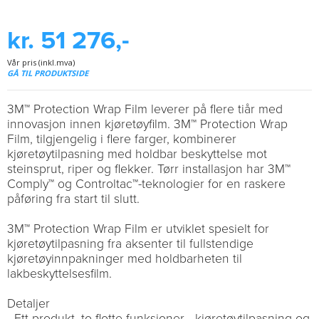
kr. 51 276,-
Vår pris (inkl.mva)
GÅ TIL PRODUKTSIDE
3M™ Protection Wrap Film leverer på flere tiår med
innovasjon innen kjøretøyfilm. 3M™ Protection Wrap
Film, tilgjengelig i flere farger, kombinerer
kjøretøytilpasning med holdbar beskyttelse mot
steinsprut, riper og flekker. Tørr installasjon har 3M™
Comply™ og Controltac™-teknologier for en raskere
påføring fra start til slutt.
3M™ Protection Wrap Film er utviklet spesielt for
kjøretøytilpasning fra aksenter til fullstendige
kjøretøyinnpakninger med holdbarheten til
lakbeskyttelsesfilm.
Detaljer
- Ett produkt, to flotte funksjoner - kjøretøytilpasning og