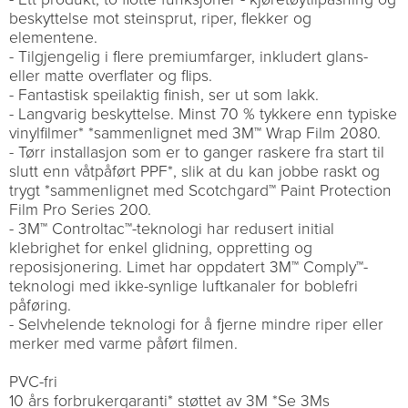
beskyttelse mot steinsprut, riper, flekker og
elementene.
- Tilgjengelig i flere premiumfarger, inkludert glans-
eller matte overflater og flips.
- Fantastisk speilaktig finish, ser ut som lakk.
- Langvarig beskyttelse. Minst 70 % tykkere enn typiske
vinylfilmer* *sammenlignet med 3M™ Wrap Film 2080.
- Tørr installasjon som er to ganger raskere fra start til
slutt enn våtpåført PPF*, slik at du kan jobbe raskt og
trygt *sammenlignet med Scotchgard™ Paint Protection
Film Pro Series 200.
- 3M™ Controltac™-teknologi har redusert initial
klebrighet for enkel glidning, oppretting og
reposisjonering. Limet har oppdatert 3M™ Comply™-
teknologi med ikke-synlige luftkanaler for boblefri
påføring.
- Selvhelende teknologi for å fjerne mindre riper eller
merker med varme påført filmen.
PVC-fri
10 års forbrukergaranti* støttet av 3M *Se 3Ms