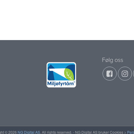
Følg oss
ght © 2026
NG Digital AS
. All rights reserved. - NG Digital AS bruker Cookies >
Per