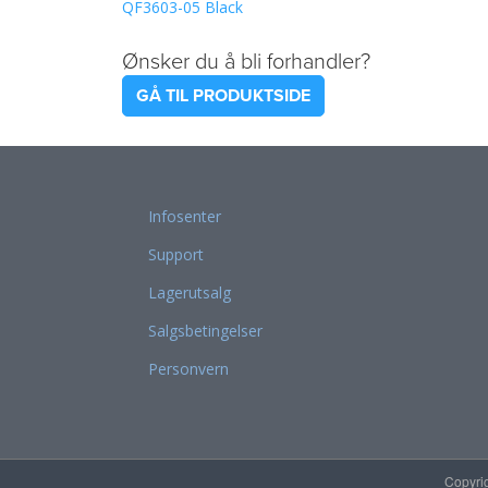
QF3603-05 Black
Ønsker du å bli forhandler?
GÅ TIL PRODUKTSIDE
Infosenter
Support
Lagerutsalg
Salgsbetingelser
Personvern
Copyri