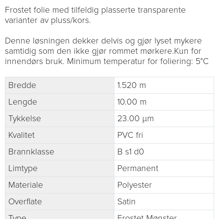
Frostet folie med tilfeldig plasserte transparente
varianter av pluss/kors.
Denne løsningen dekker delvis og gjør lyset mykere
samtidig som den ikke gjør rommet mørkere.Kun for
innendørs bruk. Minimum temperatur for foliering: 5°C
Bredde
1.520 m
Lengde
10.00 m
Tykkelse
23.00 µm
Kvalitet
PVC fri
Brannklasse
B s1 d0
Limtype
Permanent
Materiale
Polyester
Overflate
Satin
Type
Frostet Mønster