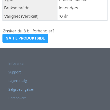
Bruksområde
Innendørs
Varighet (Vertikalt)
10 år
Ønsker du å bli forhandler?
GÅ TIL PRODUKTSIDE
Infosenter
Support
Lagerutsalg
Salgsbetingelser
Personvern