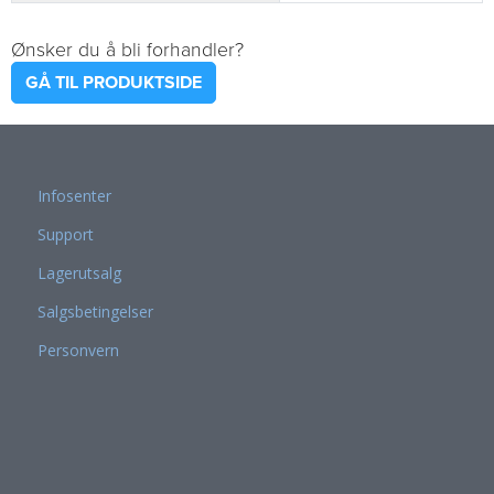
Ønsker du å bli forhandler?
GÅ TIL PRODUKTSIDE
Infosenter
Support
Lagerutsalg
Salgsbetingelser
Personvern