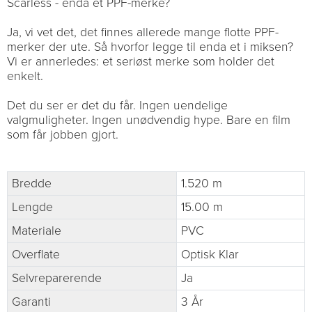
Scarless - enda et PPF-merke?
Ja, vi vet det, det finnes allerede mange flotte PPF-
merker der ute. Så hvorfor legge til enda et i miksen?
Vi er annerledes: et seriøst merke som holder det
enkelt.
Det du ser er det du får. Ingen uendelige
valgmuligheter. Ingen unødvendig hype. Bare en film
som får jobben gjort.
Bredde
1.520 m
Lengde
15.00 m
Materiale
PVC
Overflate
Optisk Klar
Selvreparerende
Ja
Garanti
3 År