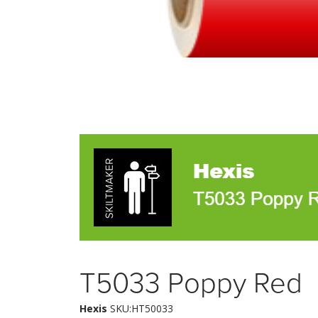
T5033 Poppy Red
Hexis
SKU:HT50033