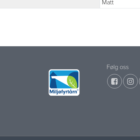
Matt
Følg oss