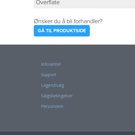
Overflate
Ønsker du å bli forhandler?
GÅ TIL PRODUKTSIDE
Infosenter
Support
Lagerutsalg
Salgsbetingelser
Personvern