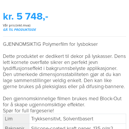
kr. 5 748,-
Vår pris (inkl.mva)
GÅ TIL PRODUKTSIDE
GJENNOMSIKTIG Polymerfilm for lysbokser
Dette produktet er dedikert til dekor på lyskasser. Dens
lett kornete overflate sikrer en perfekt jevn
lysdiffusjonseffekt i bakgrunnsbelyste applikasjoner.
Den utmerkede dimensjonsstabiliteten gjør at du kan
lage sammenstillinger veldig enkelt. Den kan like
gjerne brukes på pleksiglass eller på difusing-bannere.
Den gjennomskinnelige filmen brukes med Block-Out
for å skape ugjennomsiktige effekter.
Spør for full fargeserie!
Lim
Trykksensitivt, Solventbasert
Bakpapir
Silicone-coated kraft paper, 135 g/m2