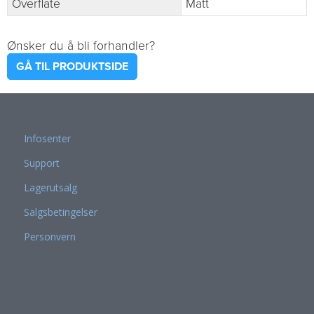
Overflate
Matt
Ønsker du å bli forhandler?
GÅ TIL PRODUKTSIDE
Infosenter
Support
Lagerutsalg
Salgsbetingelser
Personvern