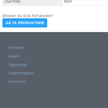
Overflate
Matt
Ønsker du å bli forhandler?
GÅ TIL PRODUKTSIDE
Infosenter
Support
Lagerutsalg
Salgsbetingelser
Personvern