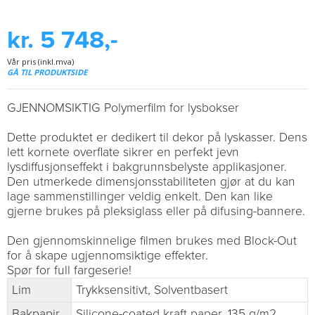
kr. 5 748,-
Vår pris (inkl.mva)
GÅ TIL PRODUKTSIDE
GJENNOMSIKTIG Polymerfilm for lysbokser
Dette produktet er dedikert til dekor på lyskasser. Dens
lett kornete overflate sikrer en perfekt jevn
lysdiffusjonseffekt i bakgrunnsbelyste applikasjoner.
Den utmerkede dimensjonsstabiliteten gjør at du kan
lage sammenstillinger veldig enkelt. Den kan like
gjerne brukes på pleksiglass eller på difusing-bannere.
Den gjennomskinnelige filmen brukes med Block-Out
for å skape ugjennomsiktige effekter.
Spør for full fargeserie!
Lim
Trykksensitivt, Solventbasert
Bakpapir
Silicone-coated kraft paper, 135 g/m2