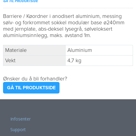
GÅ TIL PRODUKTSIDE
Barriere / Køordner i anodisert aluminium, messing
sølv- og forkrommet sokkel modulær base ø240mm
med jernplate, abs-deksel lysegrå, sølveloksert
aluminiumsinnlegg, maks. avstand 1m.
Materiale
Aluminium
Vekt
4,7 kg
Ønsker du å bli forhandler?
GÅ TIL PRODUKTSIDE
Infosenter
Support