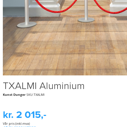
TXALMI Aluminium
Kunst Dunger
SKU:TXALMI
kr. 2 015,-
Vår pris (inkl.mva)