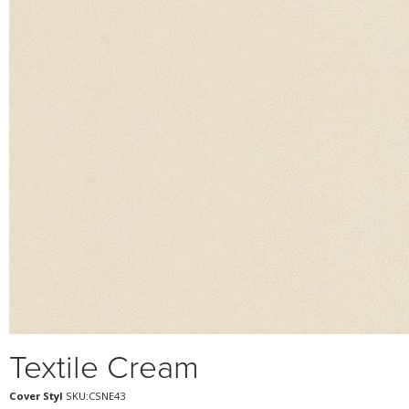
Textile Cream
Cover Styl
SKU:CSNE43