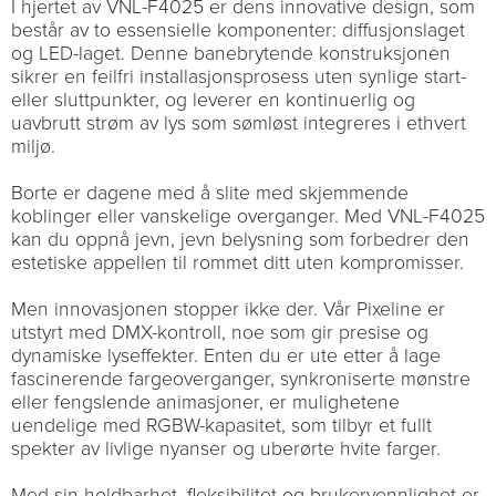
I hjertet av VNL-F4025 er dens innovative design, som
består av to essensielle komponenter: diffusjonslaget
og LED-laget. Denne banebrytende konstruksjonen
sikrer en feilfri installasjonsprosess uten synlige start-
eller sluttpunkter, og leverer en kontinuerlig og
uavbrutt strøm av lys som sømløst integreres i ethvert
miljø.
Borte er dagene med å slite med skjemmende
koblinger eller vanskelige overganger. Med VNL-F4025
kan du oppnå jevn, jevn belysning som forbedrer den
estetiske appellen til rommet ditt uten kompromisser.
Men innovasjonen stopper ikke der. Vår Pixeline er
utstyrt med DMX-kontroll, noe som gir presise og
dynamiske lyseffekter. Enten du er ute etter å lage
fascinerende fargeoverganger, synkroniserte mønstre
eller fengslende animasjoner, er mulighetene
uendelige med RGBW-kapasitet, som tilbyr et fullt
spekter av livlige nyanser og uberørte hvite farger.
Med sin holdbarhet, fleksibilitet og brukervennlighet er