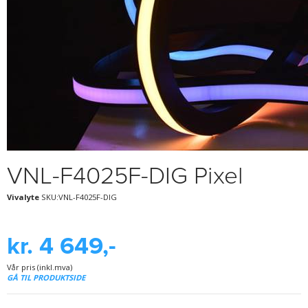
VNL-F4025F-DIG Pixel
Vivalyte
SKU:VNL-F4025F-DIG
kr. 4 649,-
Vår pris (inkl.mva)
GÅ TIL PRODUKTSIDE