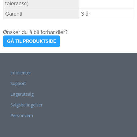
toleranse)
Garanti
3 år
Ønsker du å bli forhandler?
GÅ TIL PRODUKTSIDE
Infosenter
Support
Lagerutsalg
Salgsbetingelser
Personvern