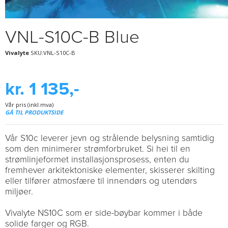
VNL-S10C-B Blue
Vivalyte
SKU:VNL-S10C-B
kr. 1 135,-
Vår pris (inkl.mva)
GÅ TIL PRODUKTSIDE
Vår S10c leverer jevn og strålende belysning samtidig
som den minimerer strømforbruket. Si hei til en
strømlinjeformet installasjonsprosess, enten du
fremhever arkitektoniske elementer, skisserer skilting
eller tilfører atmosfære til innendørs og utendørs
miljøer.
Vivalyte NS10C som er side-bøybar kommer i både
solide farger og RGB.