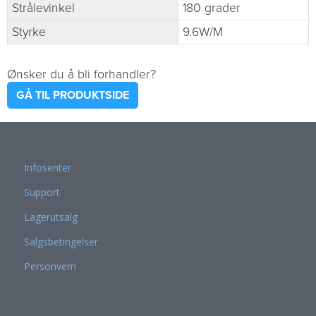
Strålevinkel
180 grader
Styrke
9.6W/M
Ønsker du å bli forhandler?
GÅ TIL PRODUKTSIDE
Infosenter
Support
Lagerutsalg
Salgsbetingelser
Personvern