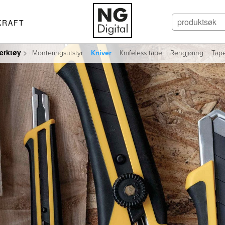
KRAFT
erktøy
>
Monteringsutstyr
Kniver
Knifeless tape
Rengjøring
Tap