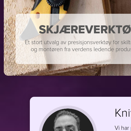
SKJÆREVERKTØ
Et stort utvalg av presisjonsverktøy for ski
og montøren fra verdens ledende produs
Kni
Vi har