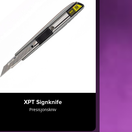
XPT Signknife
Presisjonskniv