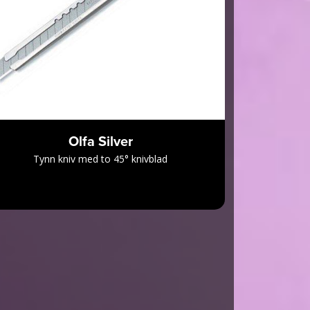
Olfa Silver
Tynn kniv med to 45° knivblad