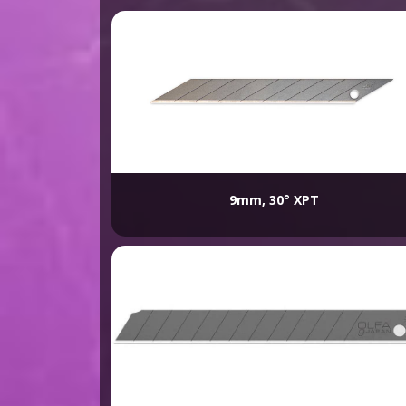
9mm, 30° XPT