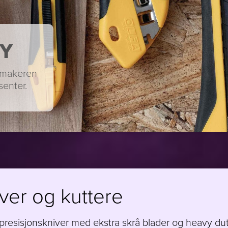
Y
ltmakeren
enter.
ver og kuttere
 presisjonskniver med ekstra skrå blader og heavy dut