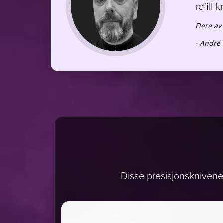
refill 
Flere av
- André
Disse presisjonsknivene h