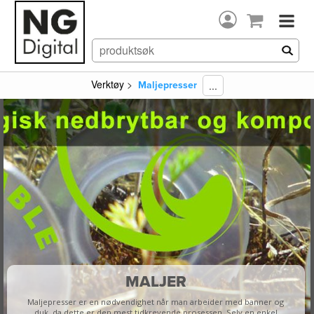
Verktøy
>
...
Maljepresser
MALJER
Maljepresser er en nødvendighet når man arbeider med banner og
duk, da dette er den mest tidkrevende prosessen. Selv en enkel