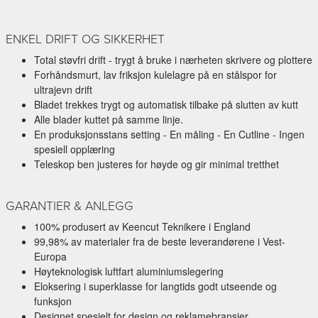
ENKEL DRIFT OG SIKKERHET
Total støvfri drift - trygt å bruke i nærheten skrivere og plottere
Forhåndsmurt, lav friksjon kulelagre på en stålspor for
ultrajevn drift
Bladet trekkes trygt og automatisk tilbake på slutten av kutt
Alle blader kuttet på samme linje.
En produksjonsstans setting - En måling - En Cutline - Ingen
spesiell opplæring
Teleskop ben justeres for høyde og gir minimal tretthet
GARANTIER & ANLEGG
100% produsert av Keencut Teknikere i England
99,98% av materialer fra de beste leverandørene i Vest-
Europa
Høyteknologisk luftfart aluminiumslegering
Eloksering i superklasse for langtids godt utseende og
funksjon
Designet spesielt for design og reklamebransjer