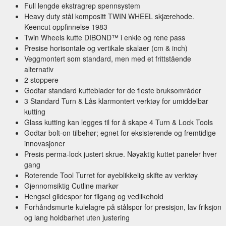
Full lengde ekstragrep spennsystem
Heavy duty stål kompositt TWIN WHEEL skjærehode.
Keencut oppfinnelse 1983
Twin Wheels kutte DIBOND™ i enkle og rene pass
Presise horisontale og vertikale skalaer (cm & inch)
Veggmontert som standard, men med et frittstående
alternativ
2 stoppere
Godtar standard kutteblader for de fleste bruksområder
3 Standard Turn & Lås klarmontert verktøy for umiddelbar
kutting
Glass kutting kan legges til for å skape 4 Turn & Lock Tools
Godtar bolt-on tilbehør; egnet for eksisterende og fremtidige
innovasjoner
Presis perma-lock justert skrue. Nøyaktig kuttet paneler hver
gang
Roterende Tool Turret for øyeblikkelig skifte av verktøy
Gjennomsiktig Cutline markør
Hengsel glidespor for tilgang og vedlikehold
Forhåndsmurte kulelagre på stålspor for presisjon, lav friksjon
og lang holdbarhet uten justering