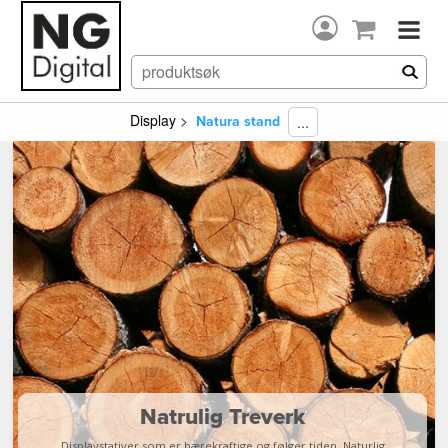
Display
>
...
Natura stand
Natrulig Treverk
Displaystativer som er bærekraftige og følger tiden. Naturlig