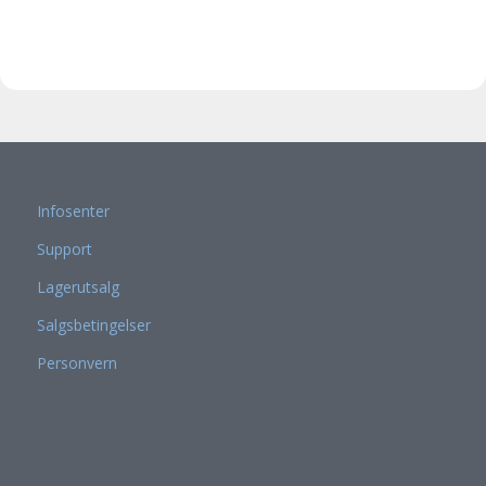
Infosenter
Support
Lagerutsalg
Salgsbetingelser
Personvern