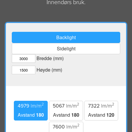
Innendørs bruk.
Backlight
Sidelight
Bredde (mm)
Høyde (mm)
2
2
2
4979
lm/m
5067
lm/m
7322
lm/m
Avstand
180
Avstand
180
Avstand
120
2
7600
lm/m