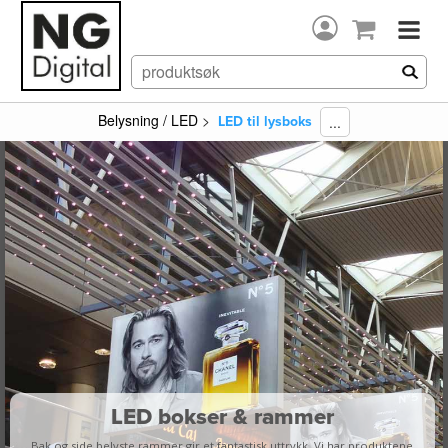
Belysning / LED
>
...
LED til lysboks
LED bokser & rammer
Bak og side belyste rammer gir et fantastisk uttrykk. Vi har produktene